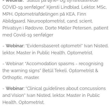
- Webinar:
“Status på øjne- og synsrelaterede
COVID-19 senfølger.” Kjersti Lindblad, Lektor, MSc,
MPH, Optometriafdelingen på KEA, Finn
Abildgaard, Neurooptometrist, cand. scient.
Privatsyn i Rødovre, Dorte Møller Petersen, patient
med Covid-19 senfølger
-
Webinar:
“Evidensbaseret optometri” Ivan Nisted,
lektor, Master in Public Health, Optometrist.
- Webinar: “Accomodation spasms - recognising
the warning signs” Betül Tekeli, Optometrist &
Orthoptic, master.
-
Webinar:
“Clinical guidelines about concussions
and Vision” Ivan Nisted, lektor, Master in Public
Health, Optometrist.