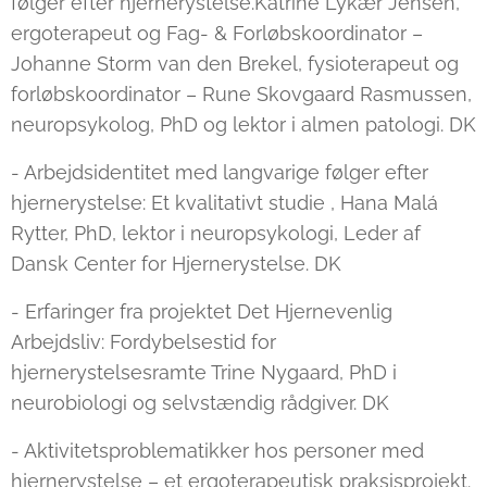
følger efter hjernerystelse.Katrine Lykær Jensen,
ergoterapeut og Fag- & Forløbskoordinator –
Johanne Storm van den Brekel, fysioterapeut og
forløbskoordinator – Rune Skovgaard Rasmussen,
neuropsykolog, PhD og lektor i almen patologi. DK
- Arbejdsidentitet med langvarige følger efter
hjernerystelse: Et kvalitativt studie , Hana Malá
Rytter, PhD, lektor i neuropsykologi, Leder af
Dansk Center for Hjernerystelse. DK
- Erfaringer fra projektet Det Hjernevenlig
Arbejdsliv: Fordybelsestid for
hjernerystelsesramte Trine Nygaard, PhD i
neurobiologi og selvstændig rådgiver. DK
- Aktivitetsproblematikker hos personer med
hjernerystelse – et ergoterapeutisk praksisprojekt.