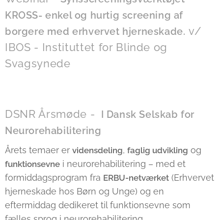
KROSS- enkel og hurtig screening af
v/
borgere med erhvervet hjerneskade.
IBOS - Instituttet for Blinde og
Svagsynede
DSNR Årsmøde -
I Dansk Selskab for
Neurorehabilitering
Årets temaer er
,
og
vidensdeling
faglig udvikling
i neurorehabilitering – med et
funktionsevne
formiddagsprogram fra
(Erhvervet
ERBU-netværket
hjerneskade hos Børn og Unge) og en
eftermiddag dedikeret til funktionsevne som
fælles sprog i neurorehabilitering.