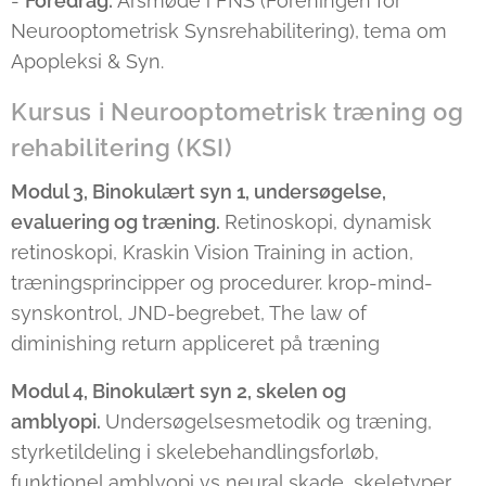
-
Foredrag:
Årsmøde i FNS (Foreningen for
Neurooptometrisk Synsrehabilitering),
tema om
Apopleksi & Syn.
Kursus i Neurooptometrisk træning og
rehabilitering (KSI)
Modul 3, Binokulært syn 1, undersøgelse,
evaluering og træning.
Retinoskopi, dynamisk
retinoskopi, Kraskin Vision Training in action,
træningsprincipper og procedurer. krop-mind-
synskontrol, JND-begrebet, The law of
diminishing return appliceret på træning
Modul 4, Binokulært syn 2, skelen og
amblyopi.
Undersøgelsesmetodik og træning,
styrketildeling i skelebehandlingsforløb,
funktionel amblyopi vs neural skade, skeletyper,