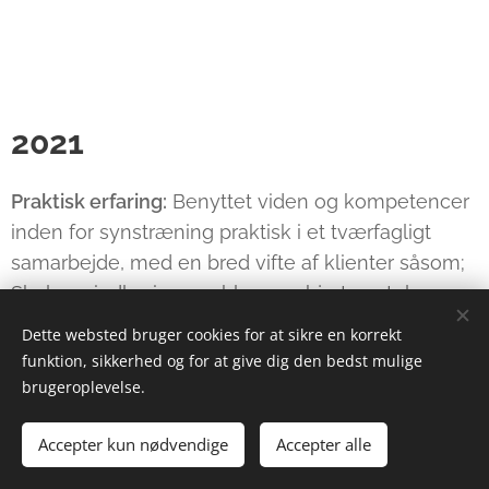
2021
Praktisk erfaring:
Benyttet viden og kompetencer
inden for synstræning praktisk i et tværfagligt
samarbejde, med en bred vifte af klienter såsom;
Skelen-, indlæringsproblemer-, hjerterystelses-
og stressklienter.
Dette websted bruger cookies for at sikre en korrekt
funktion, sikkerhed og for at give dig den bedst mulige
brugeroplevelse.
Dansk Optometri og Kontaktlinse
konference 2021:
Accepter kun nødvendige
Accepter alle
- Myopi hos for tidligt fødte børn. Hajer Ahmad,